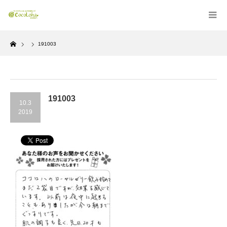
Home
191003
191003
10.3
2019