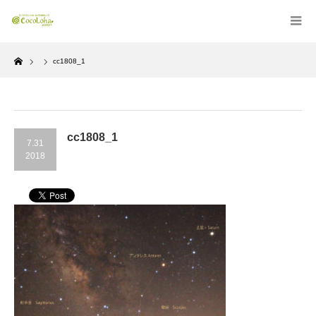
Home
cc1808_1
cc1808_1
7.31
2018