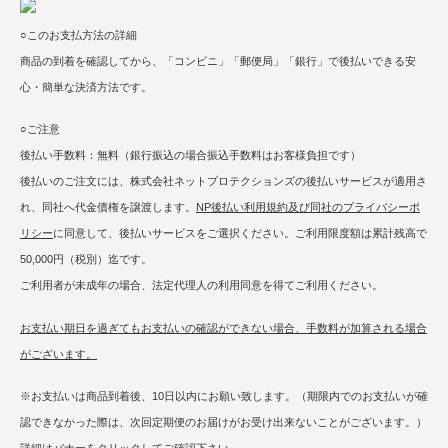
○このお支払方法の詳細
商品の到着を確認してから、「コンビニ」「郵便局」「銀行」で後払いできる安
心・簡単な決済方法です。
○ご注意
後払い手数料：無料（銀行振込の場合振込手数料はお客様負担です）
後払いのご注文には、株式会社ネットプロテクションズの後払いサービスが適用さ
れ、同社へ代金債権を譲渡します。
NP後払い利用規約及び同社のプライバシーポ
リシー
に同意して、後払いサービスをご選択ください。ご利用限度額は累計残高で
50,000円（税別）迄です。
ご利用者が未成年の場合、法定代理人の利用同意を得てご利用ください。
お支払い期日を過ぎてもお支払いの確認ができない場合、手数料が加算される場合
がございます。
※お支払いは商品到着後、10日以内にお願い致します。（期限内でのお支払いが確
認できなかった際は、次回定期便のお届けがお受け出来ないことがございます。）