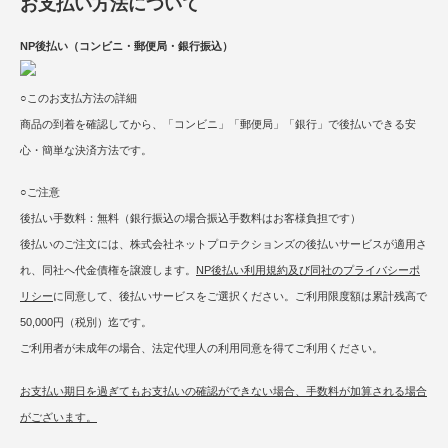
お支払い方法について
NP後払い（コンビニ・郵便局・銀行振込）
○このお支払方法の詳細
商品の到着を確認してから、「コンビニ」「郵便局」「銀行」で後払いできる安
心・簡単な決済方法です。
○ご注意
後払い手数料：無料（銀行振込の場合振込手数料はお客様負担です）
後払いのご注文には、株式会社ネットプロテクションズの後払いサービスが適用さ
れ、同社へ代金債権を譲渡します。
NP後払い利用規約及び同社のプライバシーポ
リシー
に同意して、後払いサービスをご選択ください。ご利用限度額は累計残高で
50,000円（税別）迄です。
ご利用者が未成年の場合、法定代理人の利用同意を得てご利用ください。
お支払い期日を過ぎてもお支払いの確認ができない場合、手数料が加算される場合
がございます。