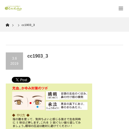
Home
cc1903_3
cc1903_3
3.6
2019