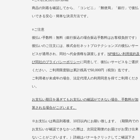
商品の到着を確認してから、「コンビニ」「郵便局」「銀行」で後払
いできる安心・簡単な決済方法です。
○ご注意
後払い手数料：無料（銀行振込の場合振込手数料はお客様負担です）
後払いのご注文には、株式会社ネットプロテクションズの後払いサー
ビスが適用され、同社へ代金債権を譲渡します。
NP後払い利用規約及
び同社のプライバシーポリシー
に同意して、後払いサービスをご選択
ください。ご利用限度額は累計残高で50,000円（税別）迄です。
ご利用者が未成年の場合、法定代理人の利用同意を得てご利用くださ
い。
お支払い期日を過ぎてもお支払いの確認ができない場合、手数料が加
算される場合がございます。
※お支払いは商品到着後、10日以内にお願い致します。（期限内での
お支払いが確認できなかった際は、次回定期便のお届けがお受け出来
ないことがございます。）詳細はバナーをクリックしてご確認下さ