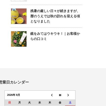
残暑の厳しい日々が続きますが、
暦のうえでは秋の訪れを迎える頃
となりました
鏡をみてはウキウキ！｜お客様か
らの口コミ
営業日カレンダー
2026年 8月
日
月
火
水
木
金
土