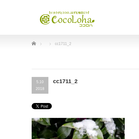
Home
cc1711_2
cc1711_2
5.10
2018