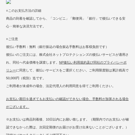
○このお支払方法の詳細
商品の到着を確認してから、「コンビニ」「郵便局」「銀行」で後払いできる安
心・簡単な決済方法です。
○ご注意
後払い手数料：無料（銀行振込の場合振込手数料はお客様負担です）
後払いのご注文には、株式会社ネットプロテクションズの後払いサービスが適用さ
れ、同社へ代金債権を譲渡します。
NP後払い利用規約及び同社のプライバシーポ
リシー
に同意して、後払いサービスをご選択ください。ご利用限度額は累計残高で
50,000円（税別）迄です。
ご利用者が未成年の場合、法定代理人の利用同意を得てご利用ください。
お支払い期日を過ぎてもお支払いの確認ができない場合、手数料が加算される場合
がございます。
※お支払いは商品到着後、10日以内にお願い致します。（期限内でのお支払いが確
認できなかった際は、次回定期便のお届けがお受け出来ないことがございます。）