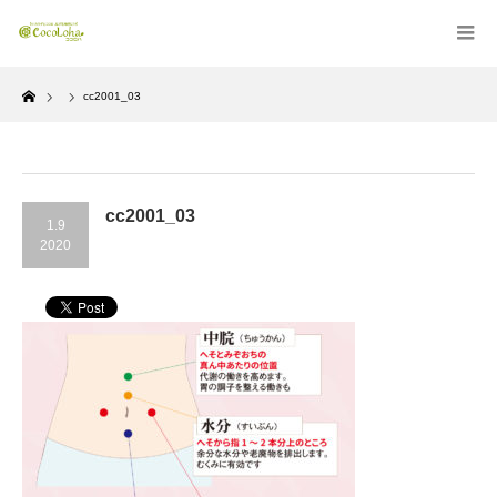
Home
cc2001_03
cc2001_03
1.9
2020