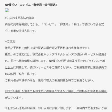
NP後払い（コンビニ・郵便局・銀行振込）
○このお支払方法の詳細
商品の到着を確認してから、「コンビニ」「郵便局」「銀行」で後払いできる安
心・簡単な決済方法です。
○ご注意
後払い手数料：無料（銀行振込の場合振込手数料はお客様負担です）
後払いのご注文には、株式会社ネットプロテクションズの後払いサービスが適用さ
れ、同社へ代金債権を譲渡します。
NP後払い利用規約及び同社のプライバシーポ
リシー
に同意して、後払いサービスをご選択ください。ご利用限度額は累計残高で
50,000円（税別）迄です。
ご利用者が未成年の場合、法定代理人の利用同意を得てご利用ください。
お支払い期日を過ぎてもお支払いの確認ができない場合、手数料が加算される場合
がございます。
※お支払いは商品到着後、10日以内にお願い致します。（期限内でのお支払いが確