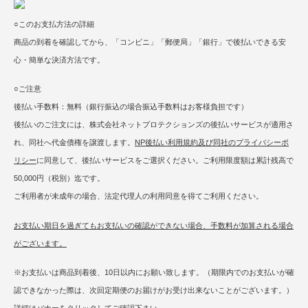
○このお支払方法の詳細
商品の到着を確認してから、「コンビニ」「郵便局」「銀行」で後払いできる安
心・簡単な決済方法です。
○ご注意
後払い手数料：無料（銀行振込の場合振込手数料はお客様負担です）
後払いのご注文には、株式会社ネットプロテクションズの後払いサービスが適用さ
れ、同社へ代金債権を譲渡します。
NP後払い利用規約及び同社のプライバシーポ
リシー
に同意して、後払いサービスをご選択ください。ご利用限度額は累計残高で
50,000円（税別）迄です。
ご利用者が未成年の場合、法定代理人の利用同意を得てご利用ください。
お支払い期日を過ぎてもお支払いの確認ができない場合、手数料が加算される場合
がございます。
※お支払いは商品到着後、10日以内にお願い致します。（期限内でのお支払いが確
認できなかった際は、次回定期便のお届けがお受け出来ないことがございます。）