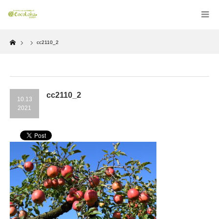
Home
cc2110_2
cc2110_2
10.13
2021