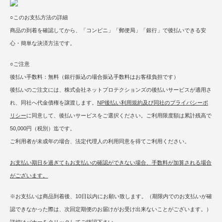
○このお支払方法の詳細
商品の到着を確認してから、「コンビニ」「郵便局」「銀行」で後払いできる安
心・簡単な決済方法です。
○ご注意
後払い手数料：無料（銀行振込の場合振込手数料はお客様負担です）
後払いのご注文には、株式会社ネットプロテクションズの後払いサービスが適用さ
れ、同社へ代金債権を譲渡します。
NP後払い利用規約及び同社のプライバシーポ
リシー
に同意して、後払いサービスをご選択ください。ご利用限度額は累計残高で
50,000円（税別）迄です。
ご利用者が未成年の場合、法定代理人の利用同意を得てご利用ください。
お支払い期日を過ぎてもお支払いの確認ができない場合、手数料が加算される場合
がございます。
※お支払いは商品到着後、10日以内にお願い致します。（期限内でのお支払いが確
認できなかった際は、次回定期便のお届けがお受け出来ないことがございます。）