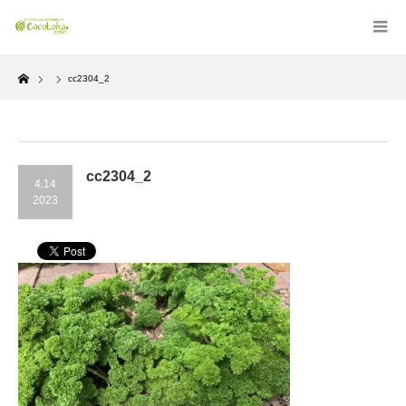
Home
cc2304_2
cc2304_2
4.14
2023