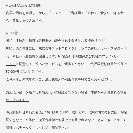
○このお支払方法の詳細
商品の到着を確認してから、「コンビニ」「郵便局」「銀行」で後払いできる安
心・簡単な決済方法です。
○ご注意
後払い手数料：無料（銀行振込の場合振込手数料はお客様負担です）
後払いのご注文には、株式会社ネットプロテクションズの後払いサービスが適用さ
れ、同社へ代金債権を譲渡します。
NP後払い利用規約及び同社のプライバシーポ
リシー
に同意して、後払いサービスをご選択ください。ご利用限度額は累計残高で
50,000円（税別）迄です。
ご利用者が未成年の場合、法定代理人の利用同意を得てご利用ください。
お支払い期日を過ぎてもお支払いの確認ができない場合、手数料が加算される場合
がございます。
※お支払いは商品到着後、10日以内にお願い致します。（期限内でのお支払いが確
認できなかった際は、次回定期便のお届けがお受け出来ないことがございます。）
詳細はバナーをクリックしてご確認下さい。