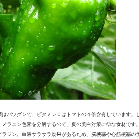
価はバツグンで、ビタミンＣはトマトの４倍含有しています。
、メラニン色素を分解するので、夏の美白対策に◎な食材です
ピラジン。血液サラサラ効果があるため、脳梗塞や心筋梗塞の