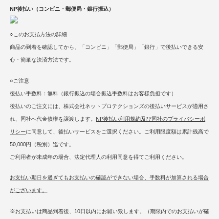
NP後払い（コンビニ・郵便局・銀行振込）
○このお支払方法の詳細
商品の到着を確認してから、「コンビニ」「郵便局」「銀行」で後払いできる安
心・簡単な決済方法です。
○ご注意
後払い手数料：無料（銀行振込の場合振込手数料はお客様負担です）
後払いのご注文には、株式会社ネットプロテクションズの後払いサービスが適用さ
れ、同社へ代金債権を譲渡します。
NP後払い利用規約及び同社のプライバシーポ
リシー
に同意して、後払いサービスをご選択ください。ご利用限度額は累計残高で
50,000円（税別）迄です。
ご利用者が未成年の場合、法定代理人の利用同意を得てご利用ください。
お支払い期日を過ぎてもお支払いの確認ができない場合、手数料が加算される場合
がございます。
※お支払いは商品到着後、10日以内にお願い致します。（期限内でのお支払いが確