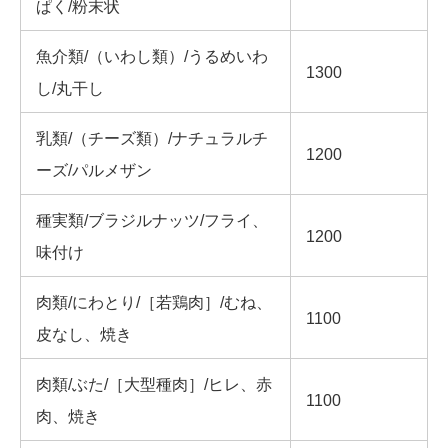
ぱく/粉末状
魚介類/（いわし類）/うるめいわ
1300
し/丸干し
乳類/（チーズ類）/ナチュラルチ
1200
ーズ/パルメザン
種実類/ブラジルナッツ/フライ、
1200
味付け
肉類/にわとり/［若鶏肉］/むね、
1100
皮なし、焼き
肉類/ぶた/［大型種肉］/ヒレ、赤
1100
肉、焼き