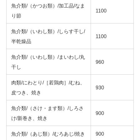
魚介類/（かつお類）/加工品/なま
1100
り節
魚介類/（いわし類）/しらす干し/
1100
半乾燥品
魚介類/（いわし類）/まいわし/丸
960
干し
肉類/にわとり/［若鶏肉］/むね、
930
皮つき、焼き
魚介類/（さけ・ます類）/しろさ
900
け/新巻き、焼き
魚介類/（あじ類）/むろあじ/焼き
900